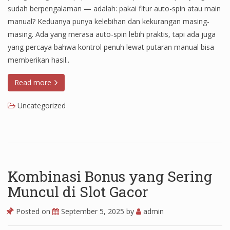
sudah berpengalaman — adalah: pakai fitur auto-spin atau main
manual? Keduanya punya kelebihan dan kekurangan masing-
masing. Ada yang merasa auto-spin lebih praktis, tapi ada juga
yang percaya bahwa kontrol penuh lewat putaran manual bisa
memberikan hasil..
Read more
Uncategorized
Kombinasi Bonus yang Sering
Muncul di Slot Gacor
Posted on
September 5, 2025
by
admin