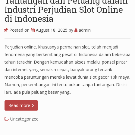
Tantangan dan Peluang dalam
Industri Perjudian Slot Online
di Indonesia
Posted on
August 18, 2025
by
admin
Perjudian online, khususnya permainan slot, telah menjadi
fenomena yang berkembang pesat di Indonesia dalam beberapa
tahun terakhir. Dengan kemudahan akses melalui ponsel pintar
dan internet yang semakin cepat, banyak orang tertarik
mencoba peruntungan mereka lewat dunia slot gacor 10k maya.
Namun, perkembangan ini tentu bukan tanpa tantangan. Di sisi
lain, ada pula peluang besar yang..
Read more
Uncategorized