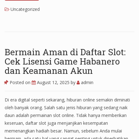
Uncategorized
Bermain Aman di Daftar Slot:
Cek Lisensi Game Habanero
dan Keamanan Akun
Posted on
August 12, 2025
by
admin
Di era digital seperti sekarang, hiburan online semakin diminati
oleh banyak orang. Salah satu jenis hiburan yang sedang naik
daun adalah permainan slot online. Tidak hanya memberikan
keseruan, daftar slot juga menjanjikan kesempatan
memenangkan hadiah besar. Namun, sebelum Anda mulai
bermain, ada satu hal yang sangat penting untuk diperhatikan,