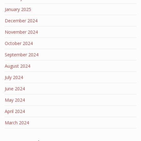
January 2025
December 2024
November 2024
October 2024
September 2024
August 2024
July 2024
June 2024
May 2024
April 2024
March 2024