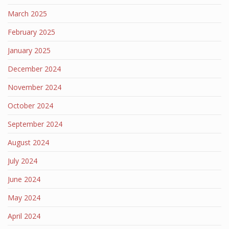
March 2025
February 2025
January 2025
December 2024
November 2024
October 2024
September 2024
August 2024
July 2024
June 2024
May 2024
April 2024