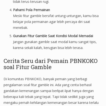
tidak terus-terusan rugi.
Pahami Pola Permainan
Meski fitur gamble bersifat untung-untungan, kamu bisa
belajar pola permainan agar lebih percaya diri saat
menebak.
Gunakan Fitur Gamble Saat Kondisi Modal Memadai
Jangan gunakan gamble saat modal kamu sangat tipis,
karena sekali kalah, kerugian bisa lebih terasa.
Cerita Seru dari Pemain PBNKOKO
soal Fitur Gamble
Di komunitas PBNKOKO, banyak pemain yang berbagi
pengalaman soal fitur gamble ini. Ada yang cerita berhasil
gandakan kemenangan sampai berlipat-lipat hanya dengan
beberapa kali tebak yang tepat. Tapi tidak sedikit juga yang
mengaku pernah kehilangan kemenangan besar karena terlalu