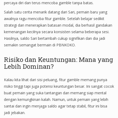
percaya diri dan terus mencoba gamble tanpa batas.
Salah satu cerita menarik datang dari Sari, pemain baru yang
awalnya ragu mencoba fitur gamble. Setelah belajar sedikit
strategi dan menerapkan batasan modal, dia berhasil gandakan
kemenangan kecilnya secara konsisten selama beberapa sesi.
Hasilnya, saldo Sari bertambah cukup signifikan dan dia jadi
semakin semangat bermain di PBNKOKO.
Risiko dan Keuntungan: Mana yang
Lebih Dominan?
Kalau kita lihat dari sisi peluang, fitur gamble memang punya
risiko tinggi tapi juga potensi keuntungan besar. Ini sangat cocok
buat pemain yang suka tantangan dan memang siap mental
dengan kemungkinan kalah. Namun, untuk pemain yang lebih
santai dan ingin menjaga saldo agar tetap stabil, fitur ini bisa
jadi jebakan.