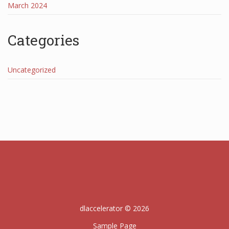
March 2024
Categories
Uncategorized
dlaccelerator © 2026
Sample Page