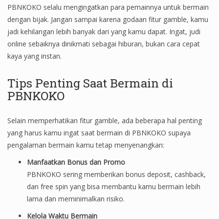
PBNKOKO selalu mengingatkan para pemainnya untuk bermain
dengan bijak. Jangan sampai karena godaan fitur gamble, kamu
jadi kehilangan lebih banyak dari yang kamu dapat. Ingat, judi
online sebaiknya dinikmati sebagai hiburan, bukan cara cepat
kaya yang instan.
Tips Penting Saat Bermain di
PBNKOKO
Selain memperhatikan fitur gamble, ada beberapa hal penting
yang harus kamu ingat saat bermain di PBNKOKO supaya
pengalaman bermain kamu tetap menyenangkan:
Manfaatkan Bonus dan Promo
PBNKOKO sering memberikan bonus deposit, cashback,
dan free spin yang bisa membantu kamu bermain lebih
lama dan meminimalkan risiko.
Kelola Waktu Bermain