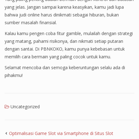
yang jelas. Jangan sampai karena keasyikan, kamu jadi lupa
bahwa judi online harus dinikmati sebagai hiburan, bukan
sumber masalah finansial.
Kalau kamu pengen coba fitur gamble, mulailah dengan strategi
yang matang, pahami risikonya, dan nikmati setiap putaran
dengan santai. Di PBNKOKO, kamu punya kebebasan untuk
memilih cara bermain yang paling cocok untuk kamu.
Selamat mencoba dan semoga keberuntungan selalu ada di
pihakmu!
Uncategorized
Optimalisasi Game Slot via Smartphone di Situs Slot