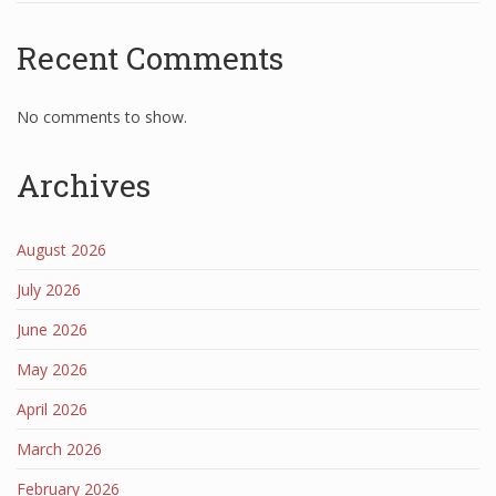
Recent Comments
No comments to show.
Archives
August 2026
July 2026
June 2026
May 2026
April 2026
March 2026
February 2026