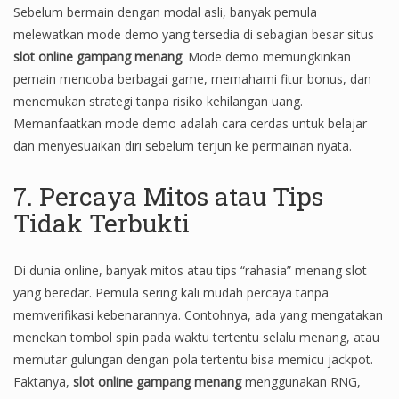
Sebelum bermain dengan modal asli, banyak pemula
melewatkan mode demo yang tersedia di sebagian besar situs
slot online gampang menang
. Mode demo memungkinkan
pemain mencoba berbagai game, memahami fitur bonus, dan
menemukan strategi tanpa risiko kehilangan uang.
Memanfaatkan mode demo adalah cara cerdas untuk belajar
dan menyesuaikan diri sebelum terjun ke permainan nyata.
7. Percaya Mitos atau Tips
Tidak Terbukti
Di dunia online, banyak mitos atau tips “rahasia” menang slot
yang beredar. Pemula sering kali mudah percaya tanpa
memverifikasi kebenarannya. Contohnya, ada yang mengatakan
menekan tombol spin pada waktu tertentu selalu menang, atau
memutar gulungan dengan pola tertentu bisa memicu jackpot.
Faktanya,
slot online gampang menang
menggunakan RNG,