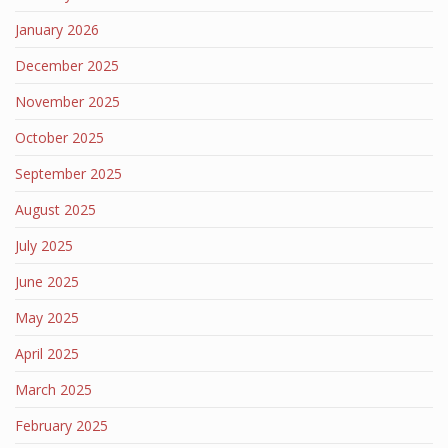
January 2026
December 2025
November 2025
October 2025
September 2025
August 2025
July 2025
June 2025
May 2025
April 2025
March 2025
February 2025