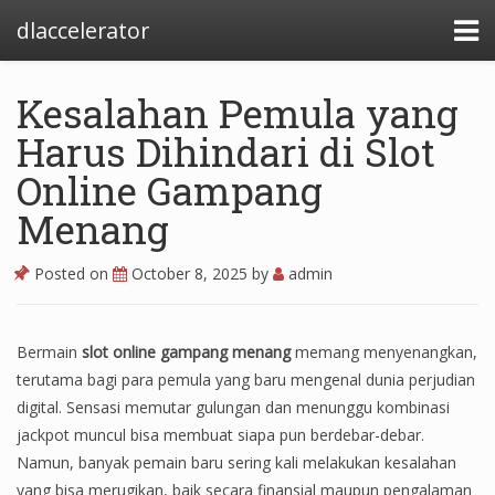
dlaccelerator
Kesalahan Pemula yang
Harus Dihindari di Slot
Online Gampang
Menang
Posted on
October 8, 2025
by
admin
Bermain
slot online gampang menang
memang menyenangkan,
terutama bagi para pemula yang baru mengenal dunia perjudian
digital. Sensasi memutar gulungan dan menunggu kombinasi
jackpot muncul bisa membuat siapa pun berdebar-debar.
Namun, banyak pemain baru sering kali melakukan kesalahan
yang bisa merugikan, baik secara finansial maupun pengalaman