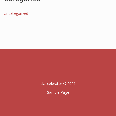
Uncategorized
dlaccelerator © 2026
Sample Page