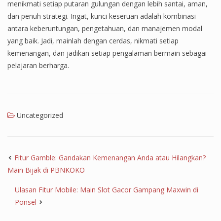
menikmati setiap putaran gulungan dengan lebih santai, aman,
dan penuh strategi. Ingat, kunci keseruan adalah kombinasi
antara keberuntungan, pengetahuan, dan manajemen modal
yang baik. Jadi, mainlah dengan cerdas, nikmati setiap
kemenangan, dan jadikan setiap pengalaman bermain sebagai
pelajaran berharga.
Uncategorized
Fitur Gamble: Gandakan Kemenangan Anda atau Hilangkan?
Main Bijak di PBNKOKO
Ulasan Fitur Mobile: Main Slot Gacor Gampang Maxwin di
Ponsel