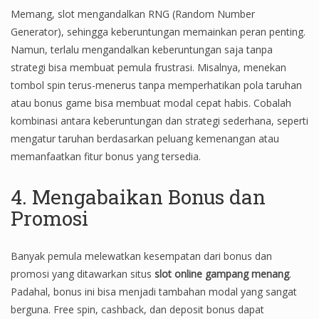
Memang, slot mengandalkan RNG (Random Number
Generator), sehingga keberuntungan memainkan peran penting.
Namun, terlalu mengandalkan keberuntungan saja tanpa
strategi bisa membuat pemula frustrasi. Misalnya, menekan
tombol spin terus-menerus tanpa memperhatikan pola taruhan
atau bonus game bisa membuat modal cepat habis. Cobalah
kombinasi antara keberuntungan dan strategi sederhana, seperti
mengatur taruhan berdasarkan peluang kemenangan atau
memanfaatkan fitur bonus yang tersedia.
4. Mengabaikan Bonus dan
Promosi
Banyak pemula melewatkan kesempatan dari bonus dan
promosi yang ditawarkan situs
slot online gampang menang
.
Padahal, bonus ini bisa menjadi tambahan modal yang sangat
berguna. Free spin, cashback, dan deposit bonus dapat