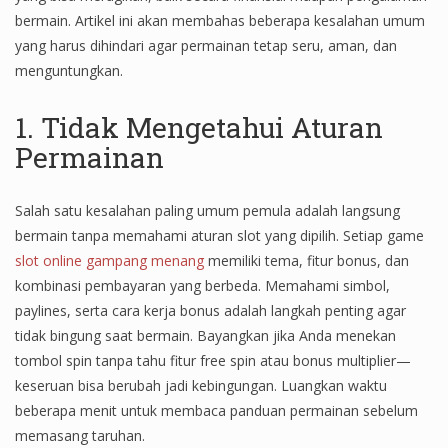
bermain. Artikel ini akan membahas beberapa kesalahan umum
yang harus dihindari agar permainan tetap seru, aman, dan
menguntungkan.
1. Tidak Mengetahui Aturan
Permainan
Salah satu kesalahan paling umum pemula adalah langsung
bermain tanpa memahami aturan slot yang dipilih. Setiap game
slot online gampang menang
memiliki tema, fitur bonus, dan
kombinasi pembayaran yang berbeda. Memahami simbol,
paylines, serta cara kerja bonus adalah langkah penting agar
tidak bingung saat bermain. Bayangkan jika Anda menekan
tombol spin tanpa tahu fitur free spin atau bonus multiplier—
keseruan bisa berubah jadi kebingungan. Luangkan waktu
beberapa menit untuk membaca panduan permainan sebelum
memasang taruhan.