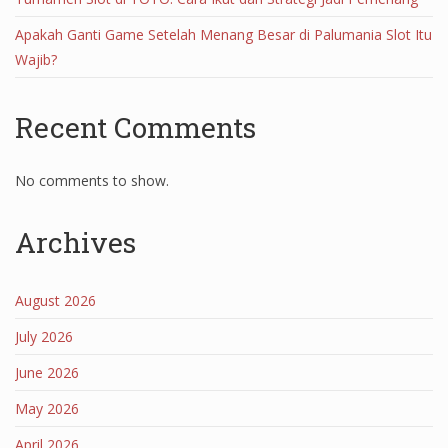
Apakah Ganti Game Setelah Menang Besar di Palumania Slot Itu
Wajib?
Recent Comments
No comments to show.
Archives
August 2026
July 2026
June 2026
May 2026
April 2026