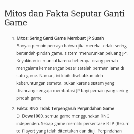
Mitos dan Fakta Seputar Ganti
Game
Mitos: Sering Ganti Game Membuat JP Susah
Banyak pemain percaya bahwa jika mereka terlalu sering
berpindah-pindah game, sistem “menurunkan peluang JP”.
Keyakinan ini muncul karena beberapa orang pernah
mengalami kemenangan besar setelah bermain lama di
satu game. Namun, ini lebih disebabkan oleh
keberuntungan semata, bukan karena sistem yang
dirancang sengaja membatasi JP bagi pemain yang sering
pindah game.
Fakta: RNG Tidak Terpengaruh Perpindahan Game
Di
Dewa1000
, semua game menggunakan RNG
independen. Setiap game memiliki persentase RTP (Return
to Player) yang telah ditentukan dan diuji. Perpindahan