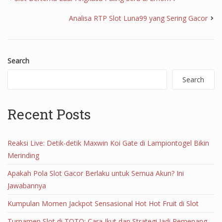
Analisa RTP Slot Luna99 yang Sering Gacor
Search
Search
Recent Posts
Reaksi Live: Detik-detik Maxwin Koi Gate di Lampiontogel Bikin
Merinding
Apakah Pola Slot Gacor Berlaku untuk Semua Akun? Ini
Jawabannya
Kumpulan Momen Jackpot Sensasional Hot Hot Fruit di Slot
Turnamen Slot di TOTO: Cara Ikut dan Strategi Jadi Pemenang