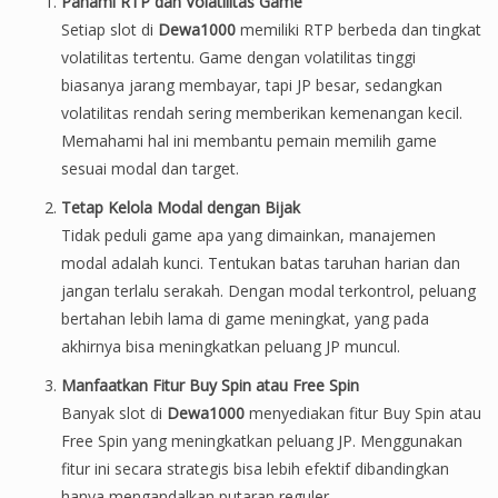
Pahami RTP dan Volatilitas Game
Setiap slot di
Dewa1000
memiliki RTP berbeda dan tingkat
volatilitas tertentu. Game dengan volatilitas tinggi
biasanya jarang membayar, tapi JP besar, sedangkan
volatilitas rendah sering memberikan kemenangan kecil.
Memahami hal ini membantu pemain memilih game
sesuai modal dan target.
Tetap Kelola Modal dengan Bijak
Tidak peduli game apa yang dimainkan, manajemen
modal adalah kunci. Tentukan batas taruhan harian dan
jangan terlalu serakah. Dengan modal terkontrol, peluang
bertahan lebih lama di game meningkat, yang pada
akhirnya bisa meningkatkan peluang JP muncul.
Manfaatkan Fitur Buy Spin atau Free Spin
Banyak slot di
Dewa1000
menyediakan fitur Buy Spin atau
Free Spin yang meningkatkan peluang JP. Menggunakan
fitur ini secara strategis bisa lebih efektif dibandingkan
hanya mengandalkan putaran reguler.