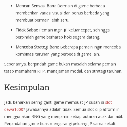
Mencari Sensasi Baru:
Bermain di game berbeda
memberikan variasi visual dan bonus berbeda yang
membuat bermain lebih seru.
Tidak Sabar:
Pemain ingin JP keluar cepat, sehingga
berpindah game berharap hoki segera datang.
Mencoba Strategi Baru:
Beberapa pemain ingin mencoba
kombinasi taruhan yang berbeda di game lain.
Sebenarnya, berpindah game bukan masalah selama pemain
tetap memahami RTP, manajemen modal, dan strategi taruhan.
Kesimpulan
Jadi, benarkah sering ganti game membuat JP susah di
slot
dewa1000
? Jawabannya adalah tidak. Semua slot di platform ini
menggunakan RNG yang menjamin setiap putaran acak dan adil.
Perpindahan game tidak mengurangi peluang JP sama sekali.