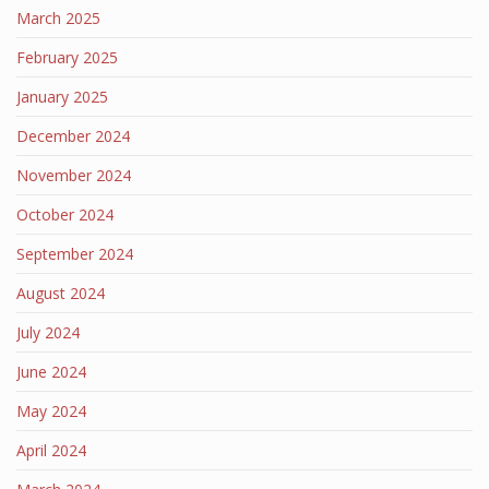
March 2025
February 2025
January 2025
December 2024
November 2024
October 2024
September 2024
August 2024
July 2024
June 2024
May 2024
April 2024