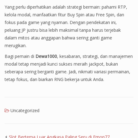
Yang perlu diperhatikan adalah strategi bermain: pahami RTP,
kelola modal, manfaatkan fitur Buy Spin atau Free Spin, dan
fokus pada game yang nyaman. Dengan pendekatan ini,
peluang JP justru bisa lebih maksimal tanpa harus terjebak
dalam mitos atau anggapan bahwa sering ganti game
merugikan.
Bagi pemain di
Dewa1000
, kesabaran, strategi, dan manajemen
modal tetap menjadi kunci sukses meraih jackpot, bukan
seberapa sering berganti game. Jadi, nikmati variasi permainan,
tetap fokus, dan biarkan RNG bekerja untuk Anda.
Uncategorized
Slot Bertema Luar Angkasa Paling Seru di Emon77