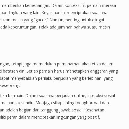
ing memberikan kemenangan. Dalam konteks ini, pemain merasa
bandingkan yang lain. Keyakinan ini menciptakan suasana
ukan mesin yang “gacor.” Namun, penting untuk diingat
pada keberuntungan. Tidak ada jaminan bahwa suatu mesin
tungan, tetapi juga memerlukan pemahaman akan etika dalam
ti batasan diri. Setiap pemain harus menetapkan anggaran yang
dapat menyebabkan perilaku perjudian yang berlebihan, yang
 seseorang.
ka bermain. Dalam suasana perjudian online, interaksi sosial
ermainan itu sendiri. Menjaga sikap saling menghormati dan
n adalah bagian dari tanggung jawab sosial. Kesehatan
ki peran dalam menciptakan lingkungan yang positif.