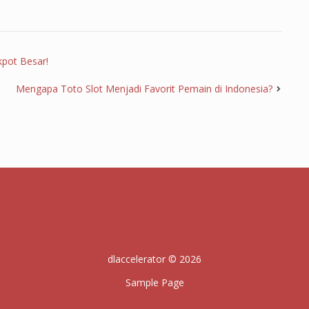
kpot Besar!
Mengapa Toto Slot Menjadi Favorit Pemain di Indonesia?
dlaccelerator © 2026
Sample Page