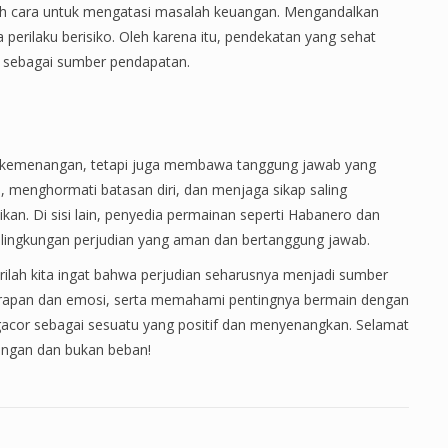
h cara untuk mengatasi masalah keuangan. Mengandalkan
erilaku berisiko. Oleh karena itu, pendekatan yang sehat
n sebagai sumber pendapatan.
h kemenangan, tetapi juga membawa tanggung jawab yang
, menghormati batasan diri, dan menjaga sikap saling
an. Di sisi lain, penyedia permainan seperti Habanero dan
 lingkungan perjudian yang aman dan bertanggung jawab.
arilah kita ingat bahwa perjudian seharusnya menjadi sumber
arapan dan emosi, serta memahami pentingnya bermain dengan
 gacor sebagai sesuatu yang positif dan menyenangkan. Selamat
ngan dan bukan beban!