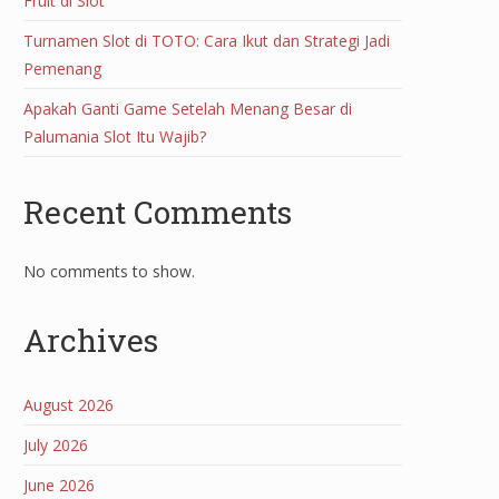
Fruit di Slot
Turnamen Slot di TOTO: Cara Ikut dan Strategi Jadi
Pemenang
Apakah Ganti Game Setelah Menang Besar di
Palumania Slot Itu Wajib?
Recent Comments
No comments to show.
Archives
August 2026
July 2026
June 2026