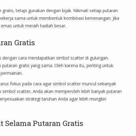
gratis, tetapi gunakan dengan bijak. Nikmati setiap putaran
a bekerja sama untuk membentuk kombinasi kemenangan. Jika
g emas untuk meraih hadiah besar.
ran Gratis
s dengan cara mendapatkan simbol scatter di gulungan.
utaran gratis yang sama. Oleh karena itu, penting untuk
 permainan.
harus fokus pada cara agar simbol scatter muncul sebanyak
k simbol scatter, Anda akan memperoleh lebih banyak putaran
 menyesuaikan strategi taruhan Anda agar lebih mungkin
t Selama Putaran Gratis