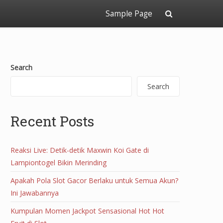
Sample Page
Search
Search
Recent Posts
Reaksi Live: Detik-detik Maxwin Koi Gate di
Lampiontogel Bikin Merinding
Apakah Pola Slot Gacor Berlaku untuk Semua Akun?
Ini Jawabannya
Kumpulan Momen Jackpot Sensasional Hot Hot