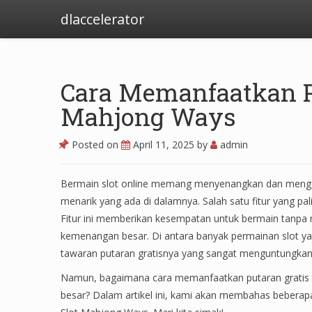
dlaccelerator
Cara Memanfaatkan Pu
Mahjong Ways
Posted on
April 11, 2025
by
admin
Bermain slot online memang menyenangkan dan mengasyi
menarik yang ada di dalamnya. Salah satu fitur yang pali
Fitur ini memberikan kesempatan untuk bermain tanpa
kemenangan besar. Di antara banyak permainan slot ya
tawaran putaran gratisnya yang sangat menguntungkan
Namun, bagaimana cara memanfaatkan putaran gratis i
besar? Dalam artikel ini, kami akan membahas beberap