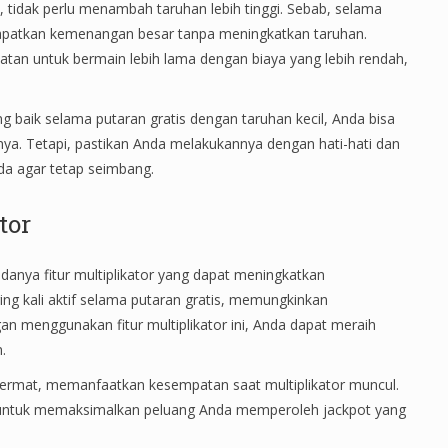
 tidak perlu menambah taruhan lebih tinggi. Sebab, selama
apatkan kemenangan besar tanpa meningkatkan taruhan.
tan untuk bermain lebih lama dengan biaya yang lebih rendah,
baik selama putaran gratis dengan taruhan kecil, Anda bisa
ya. Tetapi, pastikan Anda melakukannya dengan hati-hati dan
nda agar tetap seimbang.
tor
danya fitur multiplikator yang dapat meningkatkan
ring kali aktif selama putaran gratis, memungkinkan
n menggunakan fitur multiplikator ini, Anda dapat meraih
.
cermat, memanfaatkan kesempatan saat multiplikator muncul.
or untuk memaksimalkan peluang Anda memperoleh jackpot yang