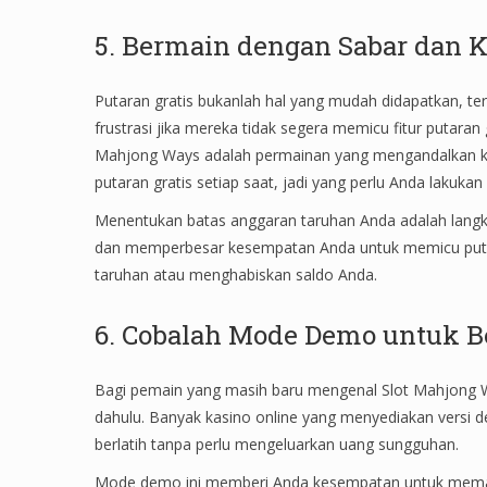
5. Bermain dengan Sabar dan K
Putaran gratis bukanlah hal yang mudah didapatkan, te
frustrasi jika mereka tidak segera memicu fitur putaran
Mahjong Ways adalah permainan yang mengandalkan ke
putaran gratis setiap saat, jadi yang perlu Anda lakuk
Menentukan batas anggaran taruhan Anda adalah langka
dan memperbesar kesempatan Anda untuk memicu putar
taruhan atau menghabiskan saldo Anda.
6. Cobalah Mode Demo untuk Be
Bagi pemain yang masih baru mengenal Slot Mahjong 
dahulu. Banyak kasino online yang menyediakan versi 
berlatih tanpa perlu mengeluarkan uang sungguhan.
Mode demo ini memberi Anda kesempatan untuk memahami