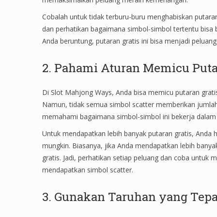
Cobalah untuk tidak terburu-buru menghabiskan putaran 
dan perhatikan bagaimana simbol-simbol tertentu bis
Anda beruntung, putaran gratis ini bisa menjadi peluan
2. Pahami Aturan Memicu Puta
Di Slot Mahjong Ways, Anda bisa memicu putaran grati
Namun, tidak semua simbol scatter memberikan jumlah p
memahami bagaimana simbol-simbol ini bekerja dalam
Untuk mendapatkan lebih banyak putaran gratis, Anda 
mungkin. Biasanya, jika Anda mendapatkan lebih banya
gratis. Jadi, perhatikan setiap peluang dan coba untuk
mendapatkan simbol scatter.
3. Gunakan Taruhan yang Tepa