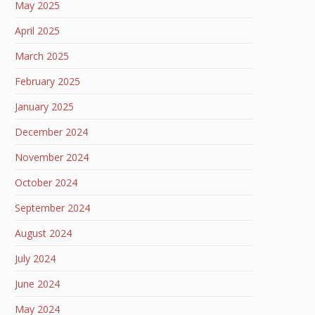
May 2025
April 2025
March 2025
February 2025
January 2025
December 2024
November 2024
October 2024
September 2024
August 2024
July 2024
June 2024
May 2024