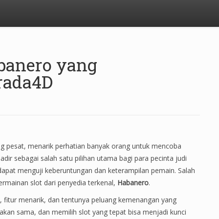
abanero yang
rada4D
ng pesat, menarik perhatian banyak orang untuk mencoba
adir sebagai salah satu pilihan utama bagi para pecinta judi
apat menguji keberuntungan dan keterampilan pemain. Salah
rmainan slot dari penyedia terkenal,
Habanero
.
 fitur menarik, dan tentunya peluang kemenangan yang
akan sama, dan memilih slot yang tepat bisa menjadi kunci