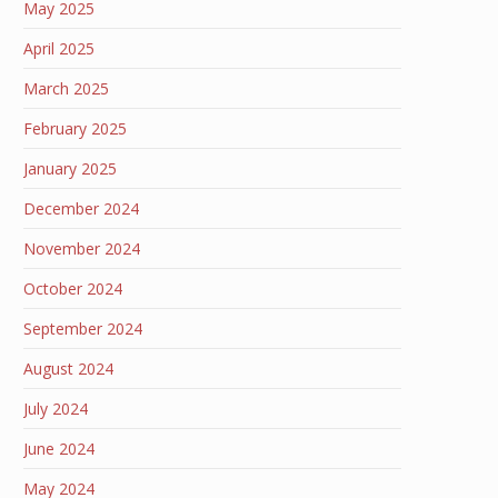
May 2025
April 2025
March 2025
February 2025
January 2025
December 2024
November 2024
October 2024
September 2024
August 2024
July 2024
June 2024
May 2024