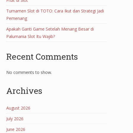
Fruit di Slot
Turnamen Slot di TOTO: Cara Ikut dan Strategi Jadi
Pemenang
Apakah Ganti Game Setelah Menang Besar di
Palumania Slot Itu Wajib?
Recent Comments
No comments to show.
Archives
August 2026
July 2026
June 2026