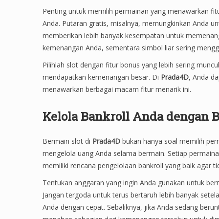
Penting untuk memilih permainan yang menawarkan f
Anda. Putaran gratis, misalnya, memungkinkan Anda u
memberikan lebih banyak kesempatan untuk memenangk
kemenangan Anda, sementara simbol liar sering mengg
Pilihlah slot dengan fitur bonus yang lebih sering munc
mendapatkan kemenangan besar. Di
Prada4D
, Anda d
menawarkan berbagai macam fitur menarik ini.
Kelola Bankroll Anda dengan B
Bermain slot di
Prada4D
bukan hanya soal memilih per
mengelola uang Anda selama bermain. Setiap permaina
memiliki rencana pengelolaan bankroll yang baik agar t
Tentukan anggaran yang ingin Anda gunakan untuk berm
Jangan tergoda untuk terus bertaruh lebih banyak sete
Anda dengan cepat. Sebaliknya, jika Anda sedang ber