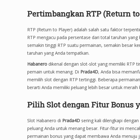
Pertimbangkan RTP (Return to 
RTP (Return to Player) adalah salah satu faktor terpen
RTP mengacu pada persentase dari total taruhan yang
semakin tinggi RTP suatu permainan, semakin besar k
taruhan yang Anda tempatkan.
Habanero
dikenal dengan slot-slot yang memiliki RTP t
pemain untuk menang. Di
Prada4D
, Anda bisa memanfa
memilih slot dengan RTP tertinggi. Beberapa permain
berarti Anda memiliki peluang lebih besar untuk merai
Pilih Slot dengan Fitur Bonu
Slot Habanero di
Prada4D
sering kali dilengkapi denga
peluang Anda untuk menang besar. Fitur-fitur ini menca
permainan bonus yang dapat membawa Anda menuju j