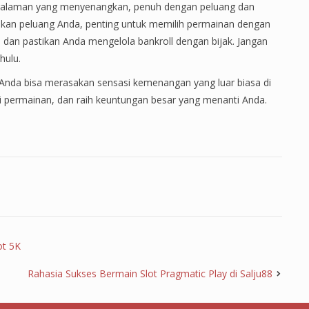
alaman yang menyenangkan, penuh dengan peluang dan
an peluang Anda, penting untuk memilih permainan dengan
dia, dan pastikan Anda mengelola bankroll dengan bijak. Jangan
hulu.
 Anda bisa merasakan sensasi kemenangan yang luar biasa di
mati permainan, dan raih keuntungan besar yang menanti Anda.
ot 5K
Rahasia Sukses Bermain Slot Pragmatic Play di Salju88