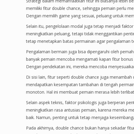
Strategi dalam memanfaatkan fitur ini biasanya lebih b
memiliki fitur double chance, sehingga pemain perlu
Dengan memilih game yang sesuai, peluang untuk meman
Selain itu, pengelolaan modal juga tetap menjadi fakto
meningkatkan peluang, tetapi tidak menggantikan penti
tetap menetapkan batas permainan agar pengalaman te
Pengalaman bermain juga bisa dipengaruhi oleh pemaha
banyak pemain mencoba mengamati kapan fitur bonus l
Dengan pendekatan ini, mereka mencoba menyesuaikan s
Di sisi lain, fitur seperti double chance juga menambah
mendapatkan kesempatan tambahan di tengah permaina
monoton. Hal ini membuat pemain merasa lebih terliba
Selain aspek teknis, faktor psikologis juga berperan pe
meningkatkan rasa antusias pemain, karena mereka mer
baik. Namun, penting untuk tetap menjaga keseimbangan 
Pada akhirnya, double chance bukan hanya sekadar fitur