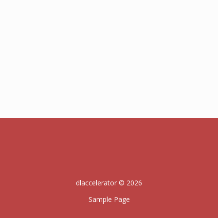
dlaccelerator © 2026
Sample Page