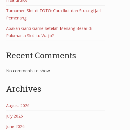
Fruit di Slot
Turnamen Slot di TOTO: Cara Ikut dan Strategi Jadi
Pemenang
Apakah Ganti Game Setelah Menang Besar di
Palumania Slot Itu Wajib?
Recent Comments
No comments to show.
Archives
August 2026
July 2026
June 2026