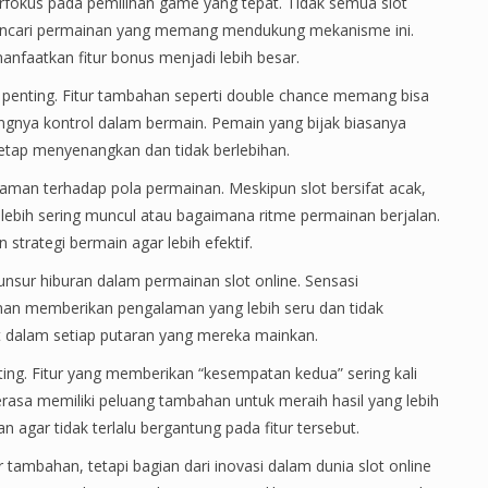
erfokus pada pemilihan game yang tepat. Tidak semua slot
 mencari permainan yang memang mendukung mekanisme ini.
faatkan fitur bonus menjadi lebih besar.
r penting. Fitur tambahan seperti double chance memang bisa
ngnya kontrol dalam bermain. Pemain yang bijak biasanya
tap menyenangkan dan tidak berlebihan.
man terhadap pola permainan. Meskipun slot bersifat acak,
ebih sering muncul atau bagaimana ritme permainan berjalan.
trategi bermain agar lebih efektif.
 unsur hiburan dalam permainan slot online. Sensasi
n memberikan pengalaman yang lebih seru dan tidak
t dalam setiap putaran yang mereka mainkan.
nting. Fitur yang memberikan “kesempatan kedua” sering kali
asa memiliki peluang tambahan untuk meraih hasil yang lebih
agar tidak terlalu bergantung pada fitur tersebut.
 tambahan, tetapi bagian dari inovasi dalam dunia slot online