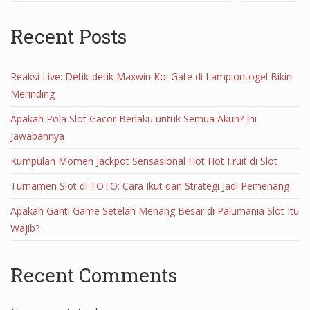
Recent Posts
Reaksi Live: Detik-detik Maxwin Koi Gate di Lampiontogel Bikin
Merinding
Apakah Pola Slot Gacor Berlaku untuk Semua Akun? Ini
Jawabannya
Kumpulan Momen Jackpot Sensasional Hot Hot Fruit di Slot
Turnamen Slot di TOTO: Cara Ikut dan Strategi Jadi Pemenang
Apakah Ganti Game Setelah Menang Besar di Palumania Slot Itu
Wajib?
Recent Comments