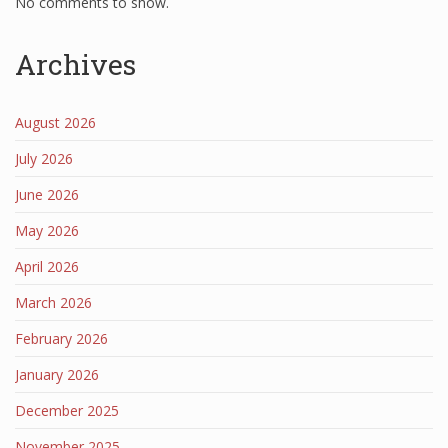
No comments to show.
Archives
August 2026
July 2026
June 2026
May 2026
April 2026
March 2026
February 2026
January 2026
December 2025
November 2025