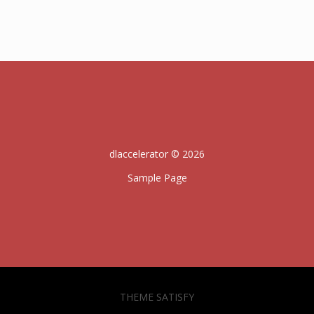
dlaccelerator © 2026
Sample Page
THEME SATISFY