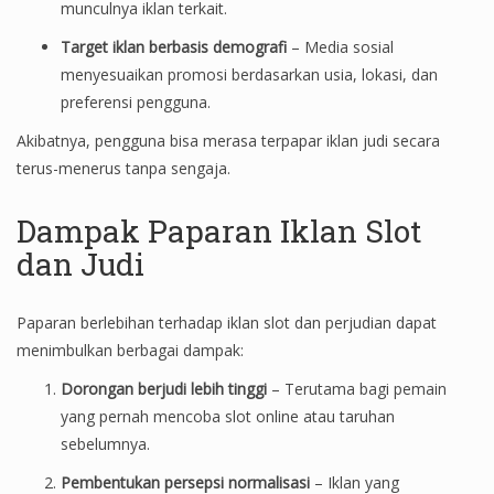
munculnya iklan terkait.
Target iklan berbasis demografi
– Media sosial
menyesuaikan promosi berdasarkan usia, lokasi, dan
preferensi pengguna.
Akibatnya, pengguna bisa merasa terpapar iklan judi secara
terus-menerus tanpa sengaja.
Dampak Paparan Iklan Slot
dan Judi
Paparan berlebihan terhadap iklan slot dan perjudian dapat
menimbulkan berbagai dampak:
Dorongan berjudi lebih tinggi
– Terutama bagi pemain
yang pernah mencoba slot online atau taruhan
sebelumnya.
Pembentukan persepsi normalisasi
– Iklan yang