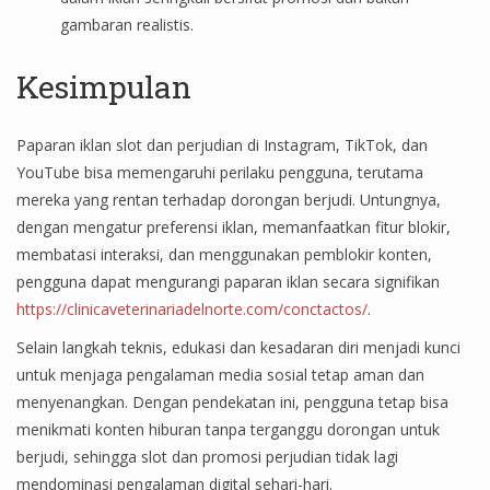
gambaran realistis.
Kesimpulan
Paparan iklan slot dan perjudian di Instagram, TikTok, dan
YouTube bisa memengaruhi perilaku pengguna, terutama
mereka yang rentan terhadap dorongan berjudi. Untungnya,
dengan mengatur preferensi iklan, memanfaatkan fitur blokir,
membatasi interaksi, dan menggunakan pemblokir konten,
pengguna dapat mengurangi paparan iklan secara signifikan
https://clinicaveterinariadelnorte.com/conctactos/
.
Selain langkah teknis, edukasi dan kesadaran diri menjadi kunci
untuk menjaga pengalaman media sosial tetap aman dan
menyenangkan. Dengan pendekatan ini, pengguna tetap bisa
menikmati konten hiburan tanpa terganggu dorongan untuk
berjudi, sehingga slot dan promosi perjudian tidak lagi
mendominasi pengalaman digital sehari-hari.