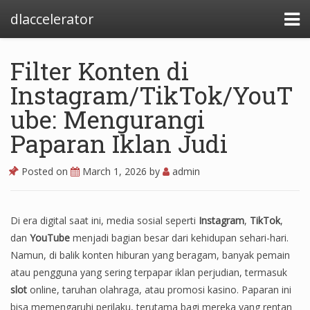
dlaccelerator
Filter Konten di
Instagram/TikTok/YouT
ube: Mengurangi
Paparan Iklan Judi
Posted on
March 1, 2026
by
admin
Di era digital saat ini, media sosial seperti
Instagram
,
TikTok
,
dan
YouTube
menjadi bagian besar dari kehidupan sehari-hari.
Namun, di balik konten hiburan yang beragam, banyak pemain
atau pengguna yang sering terpapar iklan perjudian, termasuk
slot
online, taruhan olahraga, atau promosi kasino. Paparan ini
bisa memengaruhi perilaku, terutama bagi mereka yang rentan