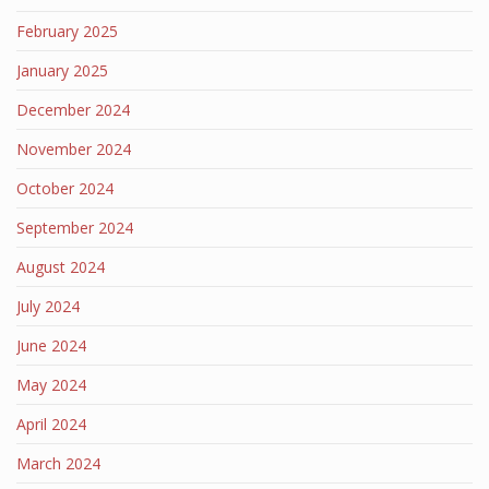
February 2025
January 2025
December 2024
November 2024
October 2024
September 2024
August 2024
July 2024
June 2024
May 2024
April 2024
March 2024