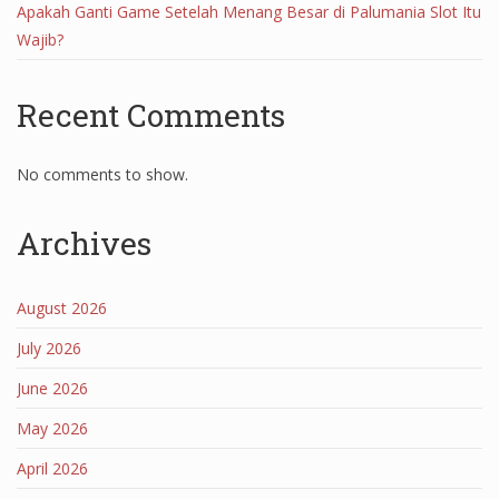
Apakah Ganti Game Setelah Menang Besar di Palumania Slot Itu
Wajib?
Recent Comments
No comments to show.
Archives
August 2026
July 2026
June 2026
May 2026
April 2026