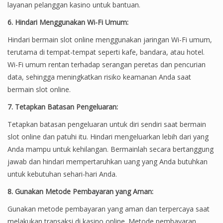
layanan pelanggan kasino untuk bantuan.
6. Hindari Menggunakan Wi-Fi Umum:
Hindari bermain slot online menggunakan jaringan Wi-Fi umum,
terutama di tempat-tempat seperti kafe, bandara, atau hotel.
Wi-Fi umum rentan terhadap serangan peretas dan pencurian
data, sehingga meningkatkan risiko keamanan Anda saat
bermain slot online.
7. Tetapkan Batasan Pengeluaran:
Tetapkan batasan pengeluaran untuk diri sendiri saat bermain
slot online dan patuhi itu. Hindari mengeluarkan lebih dari yang
Anda mampu untuk kehilangan. Bermainlah secara bertanggung
jawab dan hindari mempertaruhkan uang yang Anda butuhkan
untuk kebutuhan sehari-hari Anda.
8. Gunakan Metode Pembayaran yang Aman:
Gunakan metode pembayaran yang aman dan terpercaya saat
melakukan transaksi di kasino online. Metode pembayaran