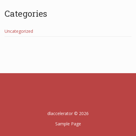
Categories
Uncategorized
dlaccelerator © 2026
Sample Page