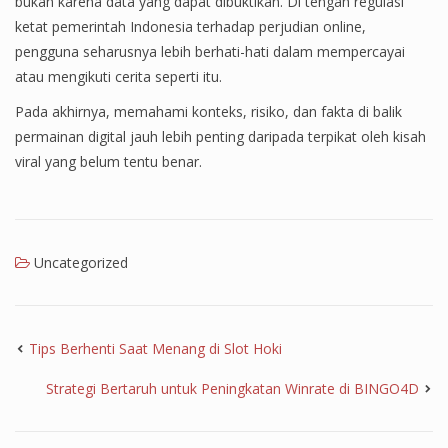
bukan karena data yang dapat dibuktikan. Di tengah regulasi
ketat pemerintah Indonesia terhadap perjudian online,
pengguna seharusnya lebih berhati-hati dalam mempercayai
atau mengikuti cerita seperti itu.
Pada akhirnya, memahami konteks, risiko, dan fakta di balik
permainan digital jauh lebih penting daripada terpikat oleh kisah
viral yang belum tentu benar.
Uncategorized
Tips Berhenti Saat Menang di Slot Hoki
Strategi Bertaruh untuk Peningkatan Winrate di BINGO4D