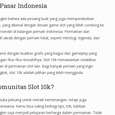
 Pasar Indonesia
ngkiri bahwa ada pesaing kuat yang juga memperebutkan
, yang dikenal dengan desain game slot yang lebih condong ke
ersendiri di kalangan pemain Indonesia. Permainan dari
akrab dengan pemain lokal, seperti mitologi, legenda, dan
e dengan kualitas grafis yang bagus dan gameplay yang
n fitur-fitur inovatifnya. Slot 10k menawarkan volatilitas
an di permainan slot lain. Bagi banyak pemain yang ingin
at, slot 10k adalah pilihan yang lebih menggoda.
munitas Slot 10k?
uka peluang untuk meraih kemenangan, tetapi juga
warna. Kamu bisa saling berbagi tips, trik, bahkan
in saja menjadi pelajaran berharga dalam permainan. Tidak