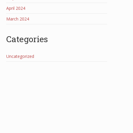
April 2024
March 2024
Categories
Uncategorized