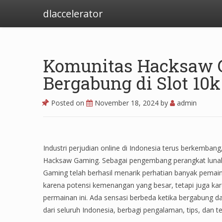
dlaccelerator
Komunitas Hacksaw G
Bergabung di Slot 10k
Posted on
November 18, 2024
by
admin
Industri perjudian online di Indonesia terus berkemba
Hacksaw Gaming. Sebagai pengembang perangkat lunak y
Gaming telah berhasil menarik perhatian banyak pemain
karena potensi kemenangan yang besar, tetapi juga kar
permainan ini. Ada sensasi berbeda ketika bergabung 
dari seluruh Indonesia, berbagi pengalaman, tips, da