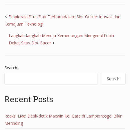
Eksplorasi Fitur-Fitur Terbaru dalam Slot Online: Inovasi dan
Kemajuan Teknologi
Langkah-langkah Menuju Kemenangan: Mengenal Lebih
Dekat Situs Slot Gacor
Search
Search
Recent Posts
Reaksi Live: Detik-detik Maxwin Koi Gate di Lampiontogel Bikin
Merinding