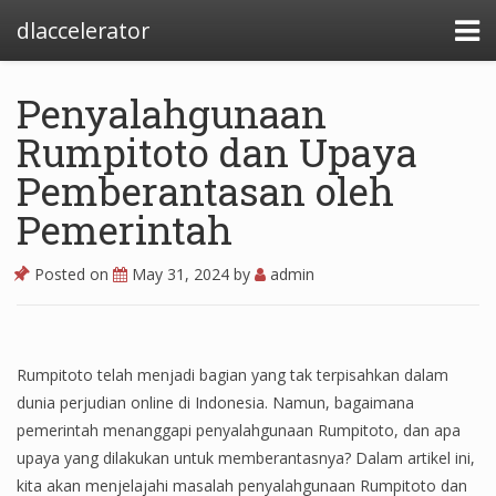
dlaccelerator
Penyalahgunaan
Rumpitoto dan Upaya
Pemberantasan oleh
Pemerintah
Posted on
May 31, 2024
by
admin
Rumpitoto telah menjadi bagian yang tak terpisahkan dalam
dunia perjudian online di Indonesia. Namun, bagaimana
pemerintah menanggapi penyalahgunaan Rumpitoto, dan apa
upaya yang dilakukan untuk memberantasnya? Dalam artikel ini,
kita akan menjelajahi masalah penyalahgunaan Rumpitoto dan