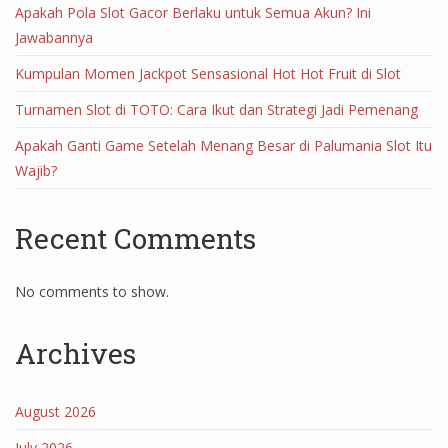
Apakah Pola Slot Gacor Berlaku untuk Semua Akun? Ini
Jawabannya
Kumpulan Momen Jackpot Sensasional Hot Hot Fruit di Slot
Turnamen Slot di TOTO: Cara Ikut dan Strategi Jadi Pemenang
Apakah Ganti Game Setelah Menang Besar di Palumania Slot Itu
Wajib?
Recent Comments
No comments to show.
Archives
August 2026
July 2026