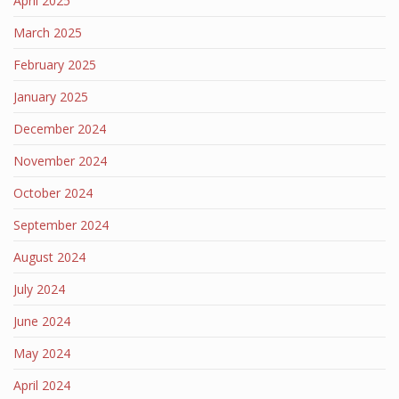
April 2025
March 2025
February 2025
January 2025
December 2024
November 2024
October 2024
September 2024
August 2024
July 2024
June 2024
May 2024
April 2024