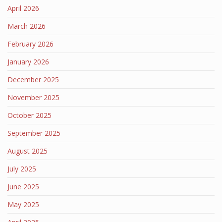
April 2026
March 2026
February 2026
January 2026
December 2025
November 2025
October 2025
September 2025
August 2025
July 2025
June 2025
May 2025