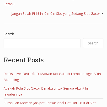
Ketahui
Jangan Salah Pilih! Ini Ciri-Ciri Slot yang Sedang Slot Gacor
Search
Search
Recent Posts
Reaksi Live: Detik-detik Maxwin Koi Gate di Lampiontogel Bikin
Merinding
Apakah Pola Slot Gacor Berlaku untuk Semua Akun? Ini
Jawabannya
Kumpulan Momen Jackpot Sensasional Hot Hot Fruit di Slot