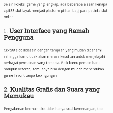
Selain koleksi game yang lengkap, ada beberapa alasan kenapa
cipit88 slot layak menjadi platform pilihan bagi para pecinta slot
online:
1.
User Interface yang Ramah
Pengguna
Cipit88 slot didesain dengan tampilan yang mudah dipahami,
sehingga kamu tidak akan merasa kesulitan untuk menjelajahi
berbagai permainan yang tersedia. Baik kamu pemain baru
maupun veteran, semuanya bisa dengan mudah menemukan
game favorit tanpa kebingungan.
2.
Kualitas Grafis dan Suara yang
Memukau
Pengalaman bermain slot tidak hanya soal kemenangan, tapi