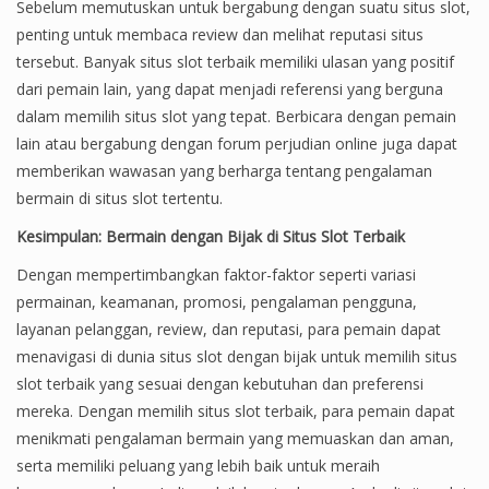
Sebelum memutuskan untuk bergabung dengan suatu situs slot,
penting untuk membaca review dan melihat reputasi situs
tersebut. Banyak situs slot terbaik memiliki ulasan yang positif
dari pemain lain, yang dapat menjadi referensi yang berguna
dalam memilih situs slot yang tepat. Berbicara dengan pemain
lain atau bergabung dengan forum perjudian online juga dapat
memberikan wawasan yang berharga tentang pengalaman
bermain di situs slot tertentu.
Kesimpulan: Bermain dengan Bijak di Situs Slot Terbaik
Dengan mempertimbangkan faktor-faktor seperti variasi
permainan, keamanan, promosi, pengalaman pengguna,
layanan pelanggan, review, dan reputasi, para pemain dapat
menavigasi di dunia situs slot dengan bijak untuk memilih situs
slot terbaik yang sesuai dengan kebutuhan dan preferensi
mereka. Dengan memilih situs slot terbaik, para pemain dapat
menikmati pengalaman bermain yang memuaskan dan aman,
serta memiliki peluang yang lebih baik untuk meraih