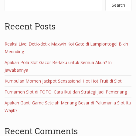
Search
Recent Posts
Reaksi Live: Detik-detik Maxwin Koi Gate di Lampiontogel Bikin
Merinding
Apakah Pola Slot Gacor Berlaku untuk Semua Akun? Ini
Jawabannya
Kumpulan Momen Jackpot Sensasional Hot Hot Fruit di Slot
Turnamen Slot di TOTO: Cara Ikut dan Strategi Jadi Pemenang
Apakah Ganti Game Setelah Menang Besar di Palumania Slot Itu
Wajib?
Recent Comments