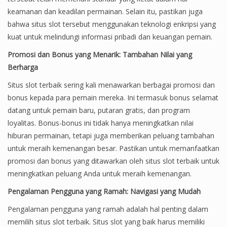
keamanan dan keadilan permainan. Selain itu, pastikan juga
bahwa situs slot tersebut menggunakan teknologi enkripsi yang
kuat untuk melindungi informasi pribadi dan keuangan pemain.
Promosi dan Bonus yang Menarik: Tambahan Nilai yang
Berharga
Situs slot terbaik sering kali menawarkan berbagai promosi dan
bonus kepada para pemain mereka. Ini termasuk bonus selamat
datang untuk pemain baru, putaran gratis, dan program
loyalitas. Bonus-bonus ini tidak hanya meningkatkan nilai
hiburan permainan, tetapi juga memberikan peluang tambahan
untuk meraih kemenangan besar. Pastikan untuk memanfaatkan
promosi dan bonus yang ditawarkan oleh situs slot terbaik untuk
meningkatkan peluang Anda untuk meraih kemenangan.
Pengalaman Pengguna yang Ramah: Navigasi yang Mudah
Pengalaman pengguna yang ramah adalah hal penting dalam
memilih situs slot terbaik. Situs slot yang baik harus memiliki