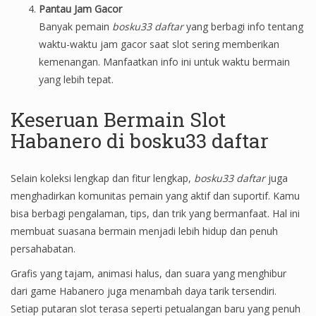
Pantau Jam Gacor
Banyak pemain
bosku33 daftar
yang berbagi info tentang
waktu-waktu jam gacor saat slot sering memberikan
kemenangan. Manfaatkan info ini untuk waktu bermain
yang lebih tepat.
Keseruan Bermain Slot
Habanero di bosku33 daftar
Selain koleksi lengkap dan fitur lengkap,
bosku33 daftar
juga
menghadirkan komunitas pemain yang aktif dan suportif. Kamu
bisa berbagi pengalaman, tips, dan trik yang bermanfaat. Hal ini
membuat suasana bermain menjadi lebih hidup dan penuh
persahabatan.
Grafis yang tajam, animasi halus, dan suara yang menghibur
dari game Habanero juga menambah daya tarik tersendiri.
Setiap putaran slot terasa seperti petualangan baru yang penuh