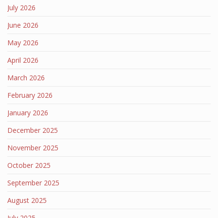
July 2026
June 2026
May 2026
April 2026
March 2026
February 2026
January 2026
December 2025
November 2025
October 2025
September 2025
August 2025
July 2025