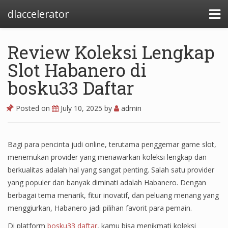
dlaccelerator
Review Koleksi Lengkap
Slot Habanero di
bosku33 Daftar
Posted on
July 10, 2025
by
admin
Bagi para pencinta judi online, terutama penggemar game slot,
menemukan provider yang menawarkan koleksi lengkap dan
berkualitas adalah hal yang sangat penting. Salah satu provider
yang populer dan banyak diminati adalah Habanero. Dengan
berbagai tema menarik, fitur inovatif, dan peluang menang yang
menggiurkan, Habanero jadi pilihan favorit para pemain.
Di platform
bosku33 daftar
, kamu bisa menikmati koleksi