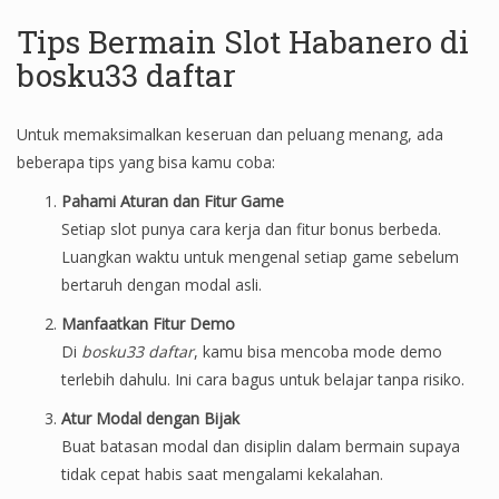
Tips Bermain Slot Habanero di
bosku33 daftar
Untuk memaksimalkan keseruan dan peluang menang, ada
beberapa tips yang bisa kamu coba:
Pahami Aturan dan Fitur Game
Setiap slot punya cara kerja dan fitur bonus berbeda.
Luangkan waktu untuk mengenal setiap game sebelum
bertaruh dengan modal asli.
Manfaatkan Fitur Demo
Di
bosku33 daftar
, kamu bisa mencoba mode demo
terlebih dahulu. Ini cara bagus untuk belajar tanpa risiko.
Atur Modal dengan Bijak
Buat batasan modal dan disiplin dalam bermain supaya
tidak cepat habis saat mengalami kekalahan.