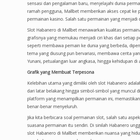
sensasi dan pengalaman baru, menjelajahi dunia per
ramah pengguna, Mallbet memberikan akses cepat ke p
permainan kasino. Salah satu permainan yang menjadi d
Slot Habanero di Mallbet menawarkan kualitas permai
grafisnya yang memukau menjadi ciri khas dari setiap 
seperti membawa pemain ke dunia yang berbeda, dipenuh
tema yang diusung pun bervariasi, membawa cerita yang
Yunani, petualangan luar angkasa, hingga kehidupan di a
Grafik yang Membuat Terpesona
Kelebihan utama yang dimiliki oleh slot Habanero adal
dari latar belakang hingga simbol-simbol yang muncul di 
platform yang menampilkan permainan ini, memastikan
benar-benar menyeluruh.
Jika kita berbicara soal permainan slot, salah satu as
suasana permainan itu sendiri. Di sinilah Habanero un
slot Habanero di Mallbet memberikan nuansa yang hid