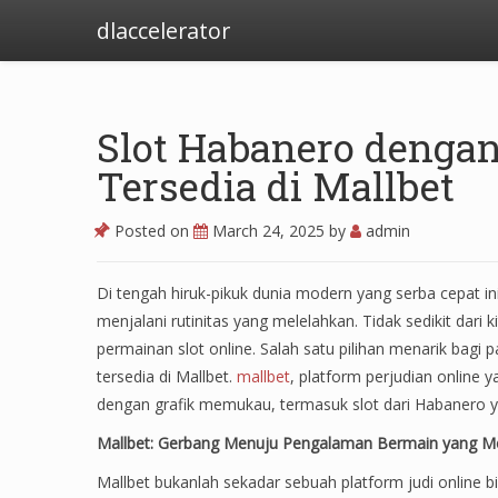
dlaccelerator
Slot Habanero denga
Tersedia di Mallbet
Posted on
March 24, 2025
by
admin
Di tengah hiruk-pikuk dunia modern yang serba cepat ini
menjalani rutinitas yang melelahkan. Tidak sedikit dari k
permainan slot online. Salah satu pilihan menarik bag
tersedia di Mallbet.
mallbet
, platform perjudian onlin
dengan grafik memukau, termasuk slot dari Habanero ya
Mallbet: Gerbang Menuju Pengalaman Bermain yang 
Mallbet bukanlah sekadar sebuah platform judi online 