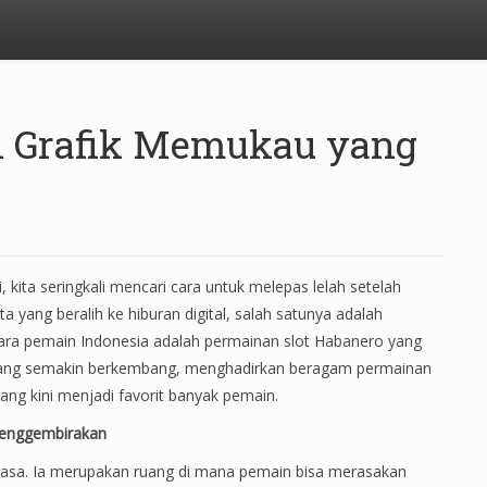
n Grafik Memukau yang
, kita seringkali mencari cara untuk melepas lelah setelah
ita yang beralih ke hiburan digital, salah satunya adalah
i para pemain Indonesia adalah permainan slot Habanero yang
e yang semakin berkembang, menghadirkan beragam permainan
ng kini menjadi favorit banyak pemain.
Menggembirakan
biasa. Ia merupakan ruang di mana pemain bisa merasakan