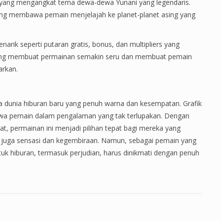
lot yang mengangkat tema dewa-dewa Yunani yang legendaris.
ng membawa pemain menjelajah ke planet-planet asing yang
narik seperti putaran gratis, bonus, dan multipliers yang
 yang membuat permainan semakin seru dan membuat pemain
arkan.
dunia hiburan baru yang penuh warna dan kesempatan. Grafik
a pemain dalam pengalaman yang tak terlupakan. Dengan
 permainan ini menjadi pilihan tepat bagi mereka yang
pi juga sensasi dan kegembiraan. Namun, sebagai pemain yang
tuk hiburan, termasuk perjudian, harus dinikmati dengan penuh