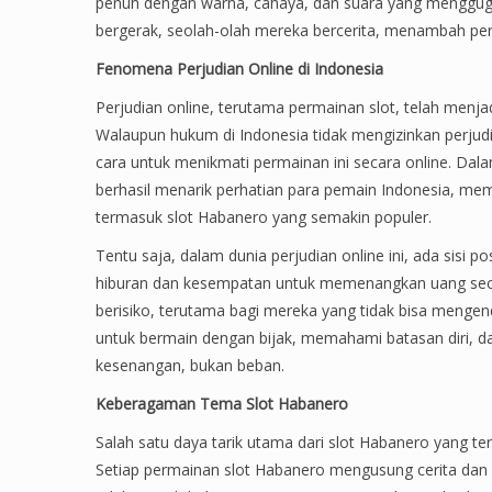
penuh dengan warna, cahaya, dan suara yang menggugah
bergerak, seolah-olah mereka bercerita, menambah pen
Fenomena Perjudian Online di Indonesia
Perjudian online, terutama permainan slot, telah menjad
Walaupun hukum di Indonesia tidak mengizinkan perjud
cara untuk menikmati permainan ini secara online. Dala
berhasil menarik perhatian para pemain Indonesia, me
termasuk slot Habanero yang semakin populer.
Tentu saja, dalam dunia perjudian online ini, ada sisi p
hiburan dan kesempatan untuk memenangkan uang secar
berisiko, terutama bagi mereka yang tidak bisa mengend
untuk bermain dengan bijak, memahami batasan diri, da
kesenangan, bukan beban.
Keberagaman Tema Slot Habanero
Salah satu daya tarik utama dari slot Habanero yang t
Setiap permainan slot Habanero mengusung cerita dan 