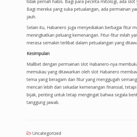
tidak pernah habis. Bagi para pecinta mitologi, ada s
Bagi mereka yang suka petualangan, ada permainan ya
jauh.
Selain itu, Habanero juga menyediakan berbagai fitur me
meningkatkan peluang kemenangan. Fitur-fitur inilah
merasa semakin terlibat dalam petualangan yang ditaw
Kesimpulan
Mallbet dengan permainan slot Habanero-nya membuka 
memukau yang ditawarkan oleh slot Habanero membaw
tema yang beragam dan fitur yang menggugah semangat,
mencari lebih dari sekadar kemenangan finansial, teta
bijak, penting untuk tetap mengingat bahwa segala ben
tanggung jawab.
Uncategorized