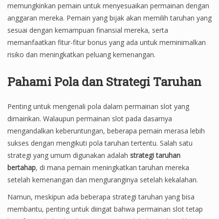
memungkinkan pemain untuk menyesuaikan permainan dengan
anggaran mereka. Pemain yang bijak akan memilih taruhan yang
sesuai dengan kemampuan finansial mereka, serta
memanfaatkan fitur-fitur bonus yang ada untuk meminimalkan
risiko dan meningkatkan peluang kemenangan.
Pahami Pola dan Strategi Taruhan
Penting untuk mengenali pola dalam permainan slot yang
dimainkan. Walaupun permainan slot pada dasarnya
mengandalkan keberuntungan, beberapa pemain merasa lebih
sukses dengan mengikuti pola taruhan tertentu. Salah satu
strategi yang umum digunakan adalah
strategi taruhan
bertahap
, di mana pemain meningkatkan taruhan mereka
setelah kemenangan dan menguranginya setelah kekalahan.
Namun, meskipun ada beberapa strategi taruhan yang bisa
membantu, penting untuk diingat bahwa permainan slot tetap