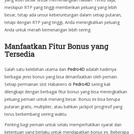
meskipun RTP yang tinggi memberikan peluang yang lebih
besar, tetap ada unsur keberuntungan dalam setiap putaran,
tetapi dengan RTP yang tinggi, Anda meningkatkan peluang
Anda untuk meraih kemenangan lebih sering.
Manfaatkan Fitur Bonus yang
Tersedia
Salah satu kelebihan utama dari
Pedro4D
adalah hadirnya
berbagai jenis bonus yang bisa dimanfaatkan oleh pemain.
Setiap permainan slot Habanero di
Pedro4D
sering kali
dilengkapi dengan berbagai fitur bonus yang bisa meningkatkan
peluang pemain untuk menang besar. Bonus ini bisa berupa
putaran gratis, multiplier, atau bahkan jackpot progresif yang
terus berkembang seiring waktu.
Penting bagi pemain untuk selalu memperhatikan syarat dan
ketentuan yang berlaku untuk mendapatkan bonus ini. Beberapa