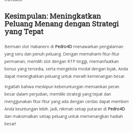
Kesimpulan: Meningkatkan
Peluang Menang dengan Strategi
yang Tepat
Bermain slot Habanero di
Pedro4D
menawarkan pengalaman
yang seru dan penuh peluang. Dengan memahami fitur-fitur
permainan, memilih slot dengan RTP tinggi, memanfaatkan
bonus yang tersedia, serta mengelola modal dengan bijak, Anda
dapat meningkatkan peluang untuk meraih kemenangan besar.
Ingatlah bahwa meskipun keberuntungan memainkan peran
besar dalam perjudian, memiliki strategi yang tepat dan
menggunakan fitur-fitur yang ada dengan cerdas dapat memberi
Anda keuntungan lebih. Jadi, nikmati setiap putaran di
Pedro4D
dan maksimalkan setiap peluang untuk memenangkan hadiah
besar!