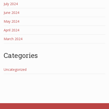
July 2024
June 2024
May 2024
April 2024
March 2024
Categories
Uncategorized