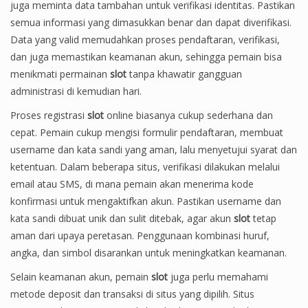
juga meminta data tambahan untuk verifikasi identitas. Pastikan
semua informasi yang dimasukkan benar dan dapat diverifikasi.
Data yang valid memudahkan proses pendaftaran, verifikasi,
dan juga memastikan keamanan akun, sehingga pemain bisa
menikmati permainan
slot
tanpa khawatir gangguan
administrasi di kemudian hari.
Proses registrasi
slot
online biasanya cukup sederhana dan
cepat. Pemain cukup mengisi formulir pendaftaran, membuat
username dan kata sandi yang aman, lalu menyetujui syarat dan
ketentuan. Dalam beberapa situs, verifikasi dilakukan melalui
email atau SMS, di mana pemain akan menerima kode
konfirmasi untuk mengaktifkan akun. Pastikan username dan
kata sandi dibuat unik dan sulit ditebak, agar akun
slot
tetap
aman dari upaya peretasan. Penggunaan kombinasi huruf,
angka, dan simbol disarankan untuk meningkatkan keamanan.
Selain keamanan akun, pemain
slot
juga perlu memahami
metode deposit dan transaksi di situs yang dipilih. Situs