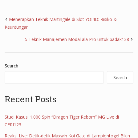
Menerapkan Teknik Martingale di Slot YOI4D: Risiko &
Keuntungan
5 Teknik Manajemen Modal ala Pro untuk badak138
Search
Search
Recent Posts
Studi Kasus: 1.000 Spin “Dragon Tiger Reborn” MG Live di
CERI123
Reaksi Live: Detik-detik Maxwin Koi Gate di Lampiontogel Bikin