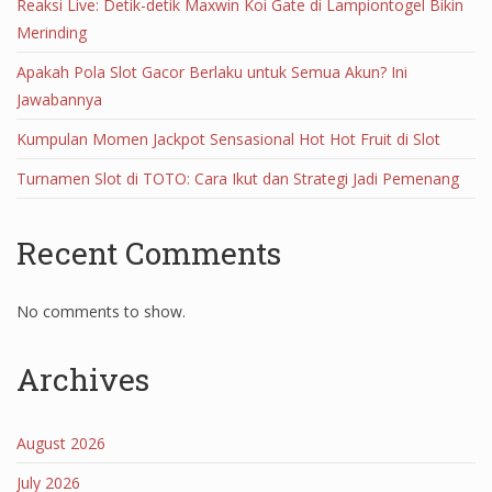
Reaksi Live: Detik-detik Maxwin Koi Gate di Lampiontogel Bikin
Merinding
Apakah Pola Slot Gacor Berlaku untuk Semua Akun? Ini
Jawabannya
Kumpulan Momen Jackpot Sensasional Hot Hot Fruit di Slot
Turnamen Slot di TOTO: Cara Ikut dan Strategi Jadi Pemenang
Recent Comments
No comments to show.
Archives
August 2026
July 2026