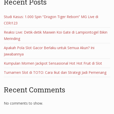
Recent Posts
Studi Kasus: 1.000 Spin “Dragon Tiger Reborn” MG Live di
CERI123
Reaksi Live: Detik-detik Maxwin Koi Gate di Lampiontogel Bikin
Merinding
Apakah Pola Slot Gacor Berlaku untuk Semua Akun? Ini
Jawabannya
Kumpulan Momen Jackpot Sensasional Hot Hot Fruit di Slot
Turnamen Slot di TOTO: Cara Ikut dan Strategi Jadi Pemenang
Recent Comments
No comments to show.