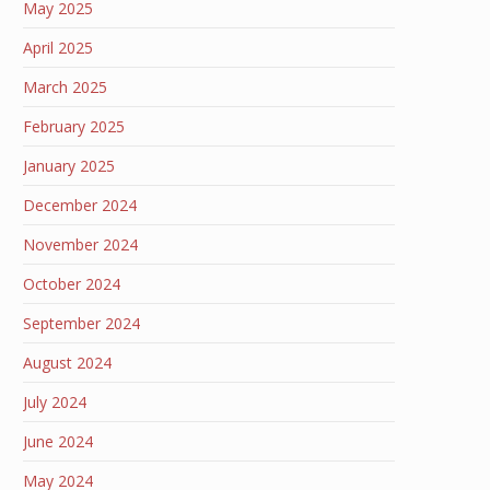
May 2025
April 2025
March 2025
February 2025
January 2025
December 2024
November 2024
October 2024
September 2024
August 2024
July 2024
June 2024
May 2024