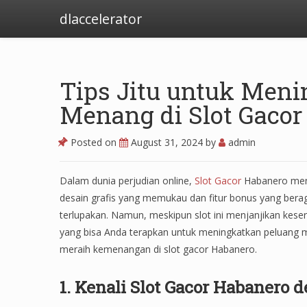
dlaccelerator
Tips Jitu untuk Men
Menang di Slot Gacor
Posted on
August 31, 2024
by
admin
Dalam dunia perjudian online,
Slot Gacor
Habanero menj
desain grafis yang memukau dan fitur bonus yang be
terlupakan. Namun, meskipun slot ini menjanjikan kes
yang bisa Anda terapkan untuk meningkatkan peluang m
meraih kemenangan di slot gacor Habanero.
1. Kenali Slot Gacor Habanero 