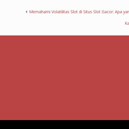
Memahami Volatilitas Slot di Situs Slot Gacor: Apa y
Ka