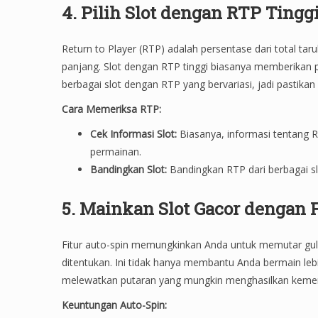
4. Pilih Slot dengan RTP Tingg
Return to Player (RTP) adalah persentase dari total t
panjang. Slot dengan RTP tinggi biasanya memberikan
berbagai slot dengan RTP yang bervariasi, jadi pastikan
Cara Memeriksa RTP:
Cek Informasi Slot:
Biasanya, informasi tentang R
permainan.
Bandingkan Slot:
Bandingkan RTP dari berbagai s
5. Mainkan Slot Gacor dengan 
Fitur auto-spin memungkinkan Anda untuk memutar gul
ditentukan. Ini tidak hanya membantu Anda bermain leb
melewatkan putaran yang mungkin menghasilkan keme
Keuntungan Auto-Spin: