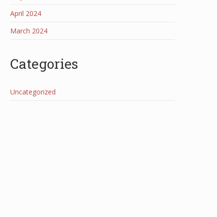
April 2024
March 2024
Categories
Uncategorized