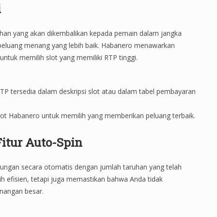
i
aruhan yang akan dikembalikan kepada pemain dalam jangka
 peluang menang yang lebih baik. Habanero menawarkan
 untuk memilih slot yang memiliki RTP tinggi.
TP tersedia dalam deskripsi slot atau dalam tabel pembayaran
lot Habanero untuk memilih yang memberikan peluang terbaik.
Fitur Auto-Spin
ungan secara otomatis dengan jumlah taruhan yang telah
ih efisien, tetapi juga memastikan bahwa Anda tidak
nangan besar.