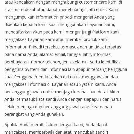
atau kendalikan dengan menghubungi customer care kami di
stasiun terdekat atau dapat menghubungi call center. Kami
mengumpulkan Information pribadi mengenai Anda yang
diberikan kepada kami saat menggunakan Layanan kami,
mendaftarkan akun pada kami, mengunjungi Platform kami,
mengakses Layanan kami atau membeli produk kami.
Information Pribadi tersebut termasuk namun tidak terbatas
pada nama Anda, alamat email, tanggal lahir, informasi
pembayaran, nomor telepon, jenis kelamin, serta identifikasi
pengguna System dan informasi lain apapun tentang Pengguna
saat Pengguna mendaftarkan diri untuk menggunakan dan
mengakses informasi di Layanan atau System kami. Anda
bertanggung jawab untuk menjaga kerahasiaan detail Akun
Anda, termasuk kata sandi Anda dengan siapapun dan harus
selalu menjaga dan bertanggung jawab atas keamanan
perangkat yang Anda gunakan.
Apabila Anda memiliki akun dengan kami, Anda dapat
mengakses, memperbaiki dan atau mengubah sendiri