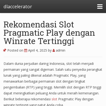
dlaccelerator
Rekomendasi Slot
Pragmatic Play dengan
Winrate Tertinggi
Posted on
April 4, 2025
by
admin
Dalam dunia perjudian daring Indonesia, slot telah menjadi
permainan yang sangat digemari.
Salah satu penyedia perangkat
lunak yang paling dikenal adalah Pragmatic Play, yang
menawarkan berbagai permainan slot dengan tingkat
pengembalian (RTP) yang tinggi.
Memilih slot dengan RTP tinggi
dapat meningkatkan peluang Anda untuk meraih kemenangan.
Berikut beberapa rekomendasi
slot
Pragmatic Play dengan
winrate tertinggi yang patut Anda coba.​