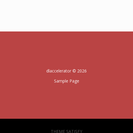
dlaccelerator © 2026
Sample Page
THEME SATISFY