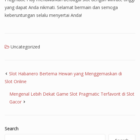
yang dapat Anda nikmati.
Selamat bermain dan semoga
keberuntungan selalu menyertai Anda!​
Uncategorized
Slot Habanero Bertema Hewan yang Menggemaskan di
Slot Online
Mengenal Lebih Dekat Game Slot Pragmatic Terfavorit di Slot
Gacor
Search