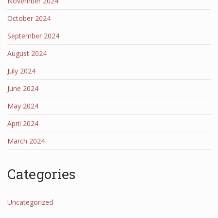
November 2024
October 2024
September 2024
August 2024
July 2024
June 2024
May 2024
April 2024
March 2024
Categories
Uncategorized