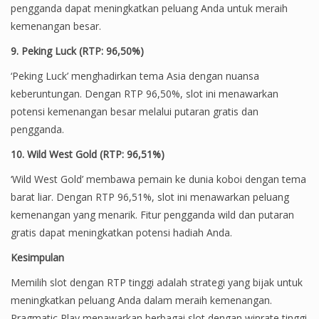
pengganda dapat meningkatkan peluang Anda untuk meraih
kemenangan besar.
​
9. Peking Luck (RTP: 96,50%)
‘Peking Luck’ menghadirkan tema Asia dengan nuansa
keberuntungan.
Dengan RTP 96,50%, slot ini menawarkan
potensi kemenangan besar melalui putaran gratis dan
pengganda.
​
10. Wild West Gold (RTP: 96,51%)
‘Wild West Gold’ membawa pemain ke dunia koboi dengan tema
barat liar.
Dengan RTP 96,51%, slot ini menawarkan peluang
kemenangan yang menarik.
Fitur pengganda wild dan putaran
gratis dapat meningkatkan potensi hadiah Anda.
Kesimpulan
Memilih slot dengan RTP tinggi adalah strategi yang bijak untuk
meningkatkan peluang Anda dalam meraih kemenangan.
Pragmatic Play menawarkan berbagai slot dengan winrate tinggi